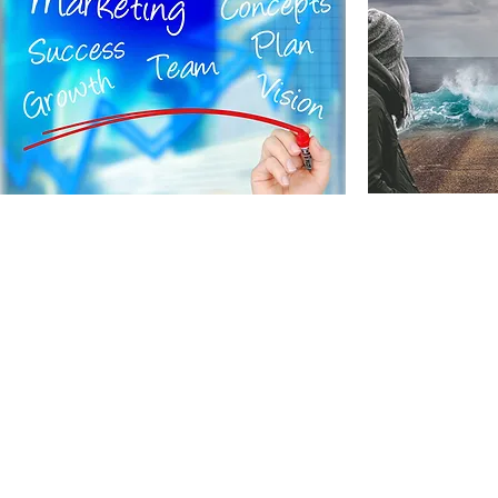
Headquarters
D
TÜO - Technische Überwachungsorganisation
- 
Sicherheit Qualität Umweltschutz GmbH
- 
Otto-Lilienthal-Straße 36
D-71034 Böblingen/Stuttgart
- 
Fon +49.7031.714.745
Email
info@tueo.com