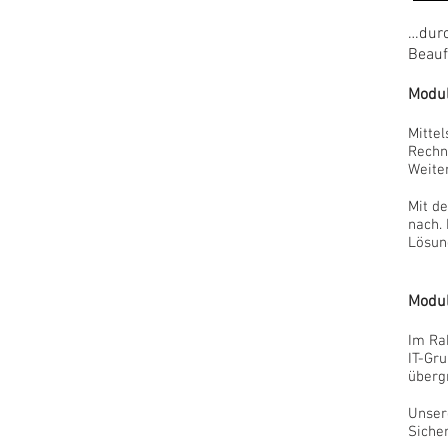
…durc
Beauf
Modul
Mitte
Rechn
Weiter
Mit d
nach.
Lösun
Modul
Im Ra
IT-Gr
übergr
Unser
Sicher