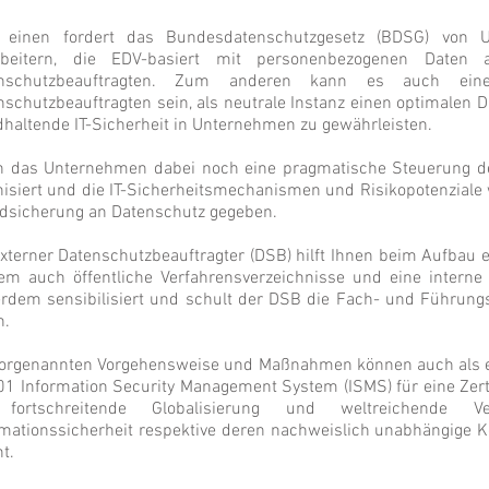
einen fordert das Bundesdatenschutzgesetz (BDSG) von
rbeitern, die EDV-basiert mit personenbezogenen Daten a
enschutzbeauftragten. Zum anderen kann es auch ei
nschutzbeauftragten sein, als neutrale Instanz einen optimalen 
dhaltende IT-Sicherheit in Unternehmen zu gewährleisten.
 das Unternehmen dabei noch eine pragmatische Steuerung 
nisiert und die IT-Sicherheitsmechanismen und Risikopotenziale 
dsicherung an Datenschutz gegeben.
externer Datenschutzbeauftragter (DSB) hilft Ihnen beim Aufbau 
em auch öffentliche Verfahrensverzeichnisse und eine interne 
rdem sensibilisiert und schult der DSB die Fach- und Führung
n.
vorgenannten Vorgehensweise und Maßnahmen können auch als e
01 Information Security Management System (ISMS) für eine Zerti
fortschreitende Globalisierung und weltreichende Ve
rmationssicherheit respektive deren nachweislich unabhängige 
t.