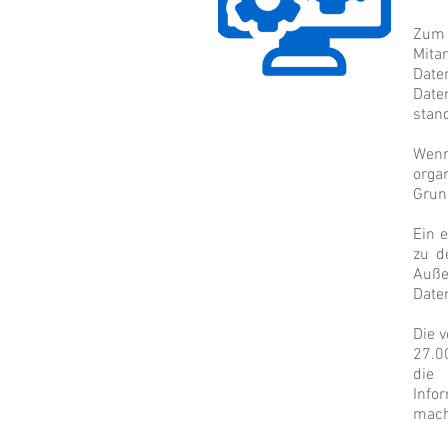
Zum 
Mita
Dat
Date
stan
Wenn
orga
Grun
Ein 
zu d
Auße
Date
Die 
27.0
die 
Info
mach